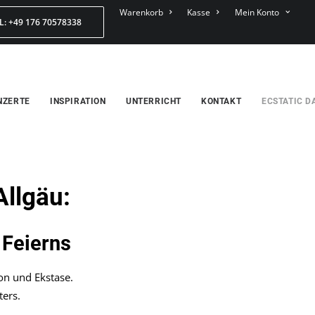
Warenkorb
Kasse
Mein Konto
L: +49 176 70578338
NZERTE
INSPIRATION
UNTERRICHT
KONTAKT
ECSTATIC D
llgäu:
 Feierns
on und Ekstase.
ters.